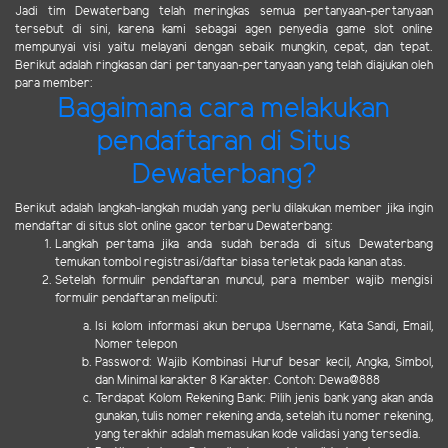
Jadi tim Dewaterbang telah meringkas semua pertanyaan-pertanyaan
tersebut di sini, karena kami sebagai agen penyedia game slot online
mempunyai visi yaitu melayani dengan sebaik mungkin, cepat, dan tepat.
Berikut adalah ringkasan dari pertanyaan-pertanyaan yang telah diajukan oleh
para member:
Bagaimana cara melakukan
pendaftaran di Situs
Dewaterbang?
Berikut adalah langkah-langkah mudah yang perlu dilakukan member jika ingin
mendaftar di situs slot online gacor terbaru Dewaterbang:
Langkah pertama jika anda sudah berada di situs Dewaterbang
temukan tombol registrasi/daftar biasa terletak pada kanan atas.
Setelah formulir pendaftaran muncul, para member wajib mengisi
formulir pendaftaran meliputi:
Isi kolom informasi akun berupa Username, Kata Sandi, Email,
Nomer telepon
Password: Wajib Kombinasi Huruf besar kecil, Angka, Simbol,
dan Minimal karakter 8 Karakter. Contoh: Dewa@888
Terdapat Kolom Rekening Bank: Pilih jenis bank yang akan anda
gunakan, tulis nomer rekening anda, setelah itu nomer rekening,
yang terakhir adalah memasukan kode validasi yang tersedia.