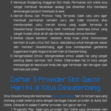
Membuat Budgeting Anggaran Slot Anda: Permainan slot online bisa
sangat membuat kecanduan apalagi jika ditambah kita mendapat
kemenangan/jackpot melimpah di awal.
Meraih Bonus Dan Promosi Yang Tersedia: Salah satu cara agar
membuat permainan semakin seru dan tidak monoton atau
membosankan yaitu meraih bonus yang sudah tersedia di
Dewaterbang! Dewaterbang telah membuat beberapa bonus yang
sangat mudah untuk diraih dan berlaku kepada semua member.
Melihat Ulasan Member: Sebelum Anda mulai untuk memutuskan
bermain di suatu situs Slot Gacor, ada baiknya untuk mengecek ulasan
dari member Dewaterbang, agar bisa mendapatkan gambaran
bagaimana tingkat kegacoran bermain di Dewaterbang.
Mengendalikan Emosi: Mengendalikan emosi adalah hal yang sangat
penting dalam bermain Slot Online. Dikarenakan hal ini bisa sangat
mempengaruhi keputusan Anda dan agar terhindar dari kerugian saat
bermain judi online.
Daftar 5 Provider Slot Gacor
Hari Ini di Situs Dewaterbang
Situs Dewaterbang Merekomendasi
Situs Slot Gacor
hari ini terpercaya yang
memang sudah bekerja sama dengan berbagai macam provider di dunia Slot
Online. Dibawah ini adalah 5 daftar provider slot gacor hari ini:
Pragmatic Play: Salah satu provider Slot Online yang dimaiankan oleh