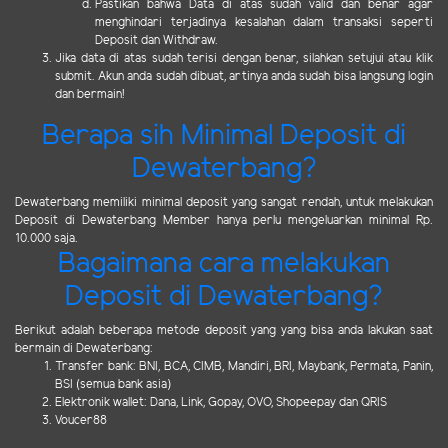
Pastikan bahwa Data di atas sudah valid dan benar agar
menghindari terjadinya kesalahan dalam transaksi seperti
Deposit dan Withdraw.
Jika data di atas sudah terisi dengan benar, silahkan setujui atau klik
submit. Akun anda sudah dibuat, artinya anda sudah bisa langsung login
dan bermain!
Berapa sih Minimal Deposit di
Dewaterbang?
Dewaterbang memiliki minimal deposit yang sangat rendah, untuk melakukan
Deposit di Dewaterbang Member hanya perlu mengeluarkan minimal Rp.
10.000 saja.
Bagaimana cara melakukan
Deposit di Dewaterbang?
Berikut adalah beberapa metode deposit yang yang bisa anda lakukan saat
bermain di Dewaterbang:
Transfer bank: BNI, BCA, CIMB, Mandiri, BRI, Maybank, Permata, Panin,
BSI (semua bank asia)
Elektronik wallet: Dana, Link, Gopay, OVO, Shopeepay dan QRIS
Voucer88